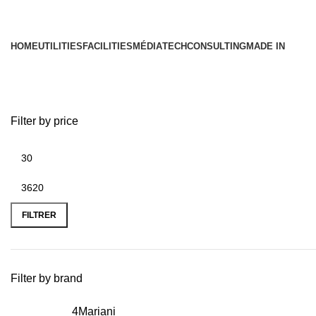
HOME
UTILITIES
FACILITIES
MÉDIA
TECH
CONSULTING
MADE IN
Boutique
Filter by price
FILTRER
Filter by brand
4Mariani