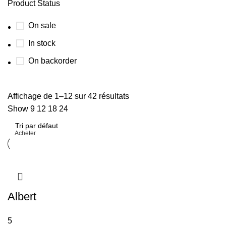
Product Status
On sale
In stock
On backorder
GOUA Creation
Affichage de 1–12 sur 42 résultats
Show
9
12
18
24
Discount 10%
Acheter
Albert
5