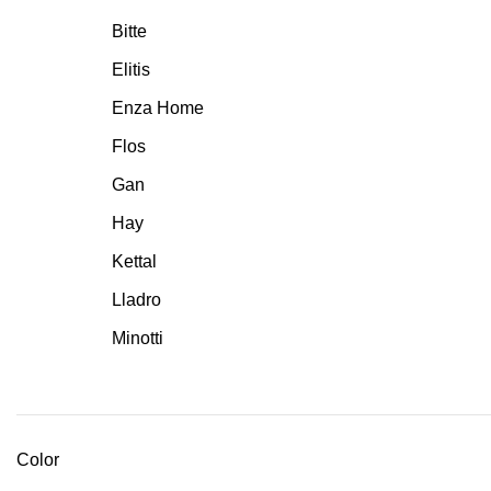
Bitte
Elitis
Enza Home
Flos
Gan
Hay
Kettal
Lladro
Minotti
Color