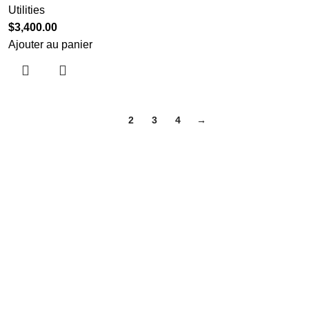
Utilities
$
3,400.00
Ajouter au panier
1
2
3
4
→