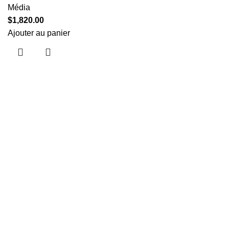
Média
$
1,820.00
Ajouter au panier
Useful links
About Us
Contact Us
Showrooms
Mag